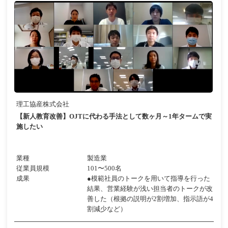
理工協産株式会社
【新人教育改善】OJTに代わる手法として数ヶ月～1年タームで実
施したい
業種
製造業
従業員規模
101〜500名
成果
●模範社員のトークを用いて指導を行った
結果、営業経験が浅い担当者のトークが改
善した（根拠の説明が2割増加、指示語が4
割減少など）