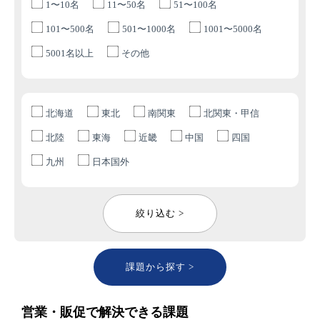
1〜10名
11〜50名
51〜100名
101〜500名
501〜1000名
1001〜5000名
5001名以上
その他
北海道
東北
南関東
北関東・甲信
北陸
東海
近畿
中国
四国
九州
日本国外
絞り込む >
課題から探す >
営業・販促で解決できる課題