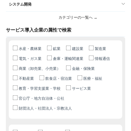
システム開発
カテゴリーの一覧へ →
サービス導入企業の属性で検索
水産・農林業
鉱業
建設業
製造業
電気・ガス業
倉庫・運輸関連業
情報通信
商業（卸売業、小売業）
金融・保険業
不動産業
飲食店・宿泊業
医療・福祉
教育・学習支援業・学校
サービス業
官公庁・地方自治体・公社
財団法人・社団法人・宗教法人