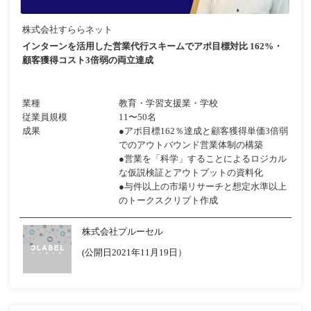
株式会社すららネット
インターンを活用した営業代行スキームでアポ目標対比 162%・
顧客獲得コスト3倍弱の両立達成
業種
教育・学習支援業・学校
従業員規模
11〜50名
成果
●アポ目標162％達成と顧客獲得単価3倍弱
でのアウトバウンド営業体制の構築
●営業を「科学」することによるロジカル
な仮説検証とアウトプットの資料化
●与件以上の市場リサーチと想定水準以上
のトークスクリプト作成
株式会社プルーセル
(公開日2021年11月19日）