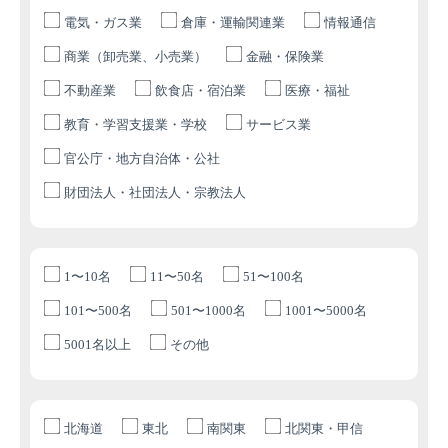
電気・ガス業
倉庫・運輸関連業
情報通信
商業（卸売業、小売業）
金融・保険業
不動産業
飲食店・宿泊業
医療・福祉
教育・学習支援業・学校
サービス業
官公庁・地方自治体・公社
財団法人・社団法人・宗教法人
1〜10名
11〜50名
51〜100名
101〜500名
501〜1000名
1001〜5000名
5001名以上
その他
北海道
東北
南関東
北関東・甲信