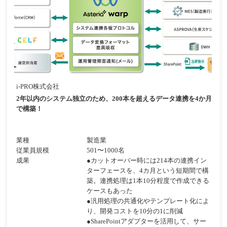
i-PRO株式会社
2年以内のシステム独立のため、200本を超えるデータ連携を4か月
で構築！
業種
製造業
従業員規模
501〜1000名
成果
●カットオーバー時には214本の連携イン
ターフェースを、4カ月という短期間で構
築。連携処理は1本10分程度で作成できる
ケースもあった
●汎用処理の共通化やテンプレート化によ
り、開発コストを10分の1に削減
●SharePointアダプターを活用して、サー