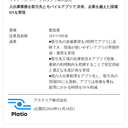
入出庫業務を取引先とモバイルアプリで 共有、企業を越えた現場
DXを実現
業種
製造業
従業員規模
101〜500名
成果
■取引先の改修要望を2時間でアプリに反
映でき、現場が使いやすいアプリの早期作
成・運用を実現
■取引先工場の在庫状況をアプリで収集、
素材の利用動向を把握することで安定供給
と適正な生産計画を実現
■紙の入出庫処理をアプリ化し、取引先の
現場DXにも貢献。アプリは改修を重ね、
処理にかかる時間を50％削減
アステリア株式会社
(公開日2024年11月18日）