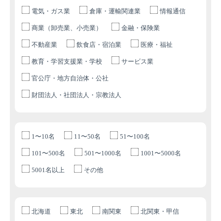
電気・ガス業
倉庫・運輸関連業
情報通信
商業（卸売業、小売業）
金融・保険業
不動産業
飲食店・宿泊業
医療・福祉
教育・学習支援業・学校
サービス業
官公庁・地方自治体・公社
財団法人・社団法人・宗教法人
1〜10名
11〜50名
51〜100名
101〜500名
501〜1000名
1001〜5000名
5001名以上
その他
北海道
東北
南関東
北関東・甲信