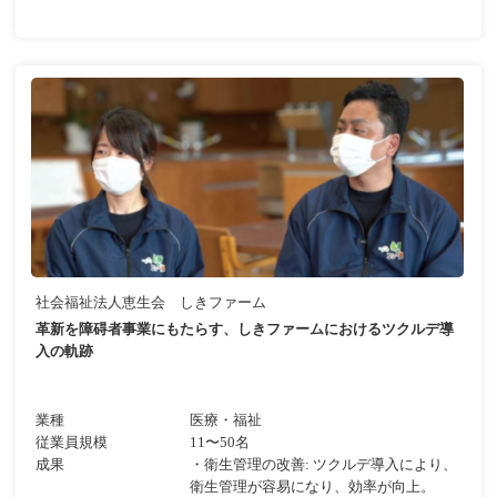
社会福祉法人恵生会 しきファーム
革新を障碍者事業にもたらす、しきファームにおけるツクルデ導
入の軌跡
業種
医療・福祉
従業員規模
11〜50名
成果
・衛生管理の改善: ツクルデ導入により、
衛生管理が容易になり、効率が向上。