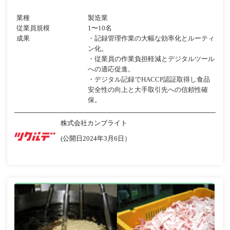
業種
製造業
従業員規模
1〜10名
成果
・記録管理作業の大幅な効率化とルーティ
ン化。
・従業員の作業負担軽減とデジタルツール
への適応促進。
・デジタル記録でHACCP認証取得し食品
安全性の向上と大手取引先への信頼性確
保。
株式会社カンブライト
(公開日2024年3月6日）