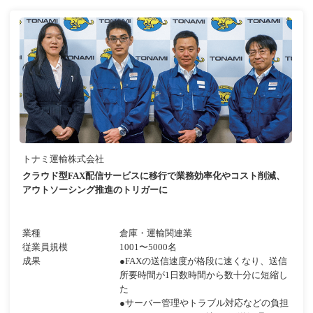
トナミ運輸株式会社
クラウド型FAX配信サービスに移行で業務効率化やコスト削減、
アウトソーシング推進のトリガーに
業種
倉庫・運輸関連業
従業員規模
1001〜5000名
成果
●FAXの送信速度が格段に速くなり、送信
所要時間が1日数時間から数十分に短縮し
た
●サーバー管理やトラブル対応などの負担