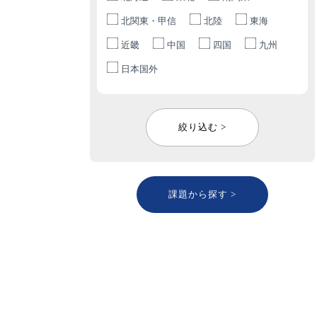
北関東・甲信
北陸
東海
近畿
中国
四国
九州
日本国外
絞り込む >
課題から探す >