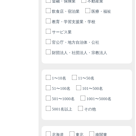
金融・保険業
不動産業
飲食店・宿泊業
医療・福祉
教育・学習支援業・学校
サービス業
官公庁・地方自治体・公社
財団法人・社団法人・宗教法人
1〜10名
11〜50名
51〜100名
101〜500名
501〜1000名
1001〜5000名
5001名以上
その他
北海道
東北
南関東