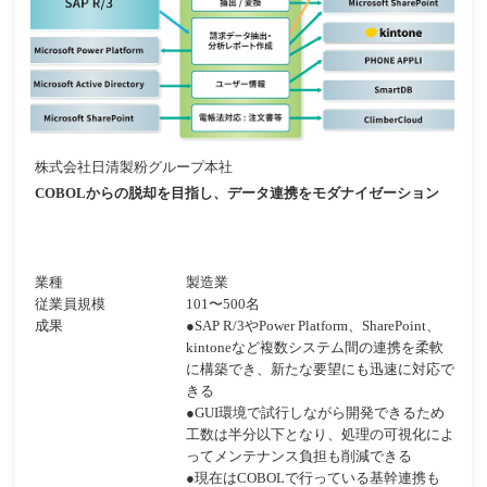
株式会社日清製粉グループ本社
COBOLからの脱却を目指し、データ連携をモダナイゼーション
業種
製造業
従業員規模
101〜500名
成果
●SAP R/3やPower Platform、SharePoint、
kintoneなど複数システム間の連携を柔軟
に構築でき、新たな要望にも迅速に対応で
きる
●GUI環境で試行しながら開発できるため
工数は半分以下となり、処理の可視化によ
ってメンテナンス負担も削減できる
●現在はCOBOLで行っている基幹連携も