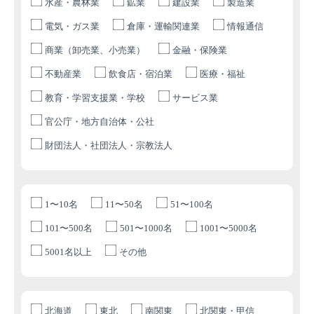
水産・農林業
鉱業
建設業
製造業
電気・ガス業
倉庫・運輸関連業
情報通信
商業（卸売業、小売業）
金融・保険業
不動産業
飲食店・宿泊業
医療・福祉
教育・学習支援業・学校
サービス業
官公庁・地方自治体・公社
財団法人・社団法人・宗教法人
1〜10名
11〜50名
51〜100名
101〜500名
501〜1000名
1001〜5000名
5001名以上
その他
北海道
東北
南関東
北関東・甲信