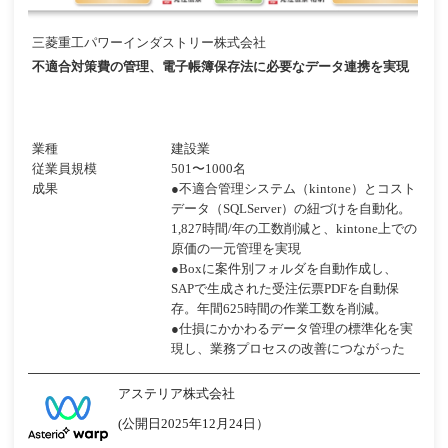
三菱重工パワーインダストリー株式会社
不適合対策費の管理、電子帳簿保存法に必要なデータ連携を実現
業種
建設業
従業員規模
501〜1000名
成果
●不適合管理システム（kintone）とコスト
データ（SQLServer）の紐づけを自動化。
1,827時間/年の工数削減と、kintone上での
原価の一元管理を実現
●Boxに案件別フォルダを自動作成し、
SAPで生成された受注伝票PDFを自動保
存。年間625時間の作業工数を削減。
●仕損にかかわるデータ管理の標準化を実
現し、業務プロセスの改善につながった
アステリア株式会社
(公開日2025年12月24日）