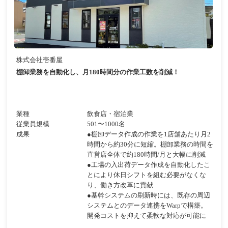
株式会社壱番屋
棚卸業務を自動化し、月180時間分の作業工数を削減！
業種
飲食店・宿泊業
従業員規模
501〜1000名
成果
●棚卸データ作成の作業を1店舗あたり月2
時間から約30分に短縮。棚卸業務の時間を
直営店全体で約180時間/月と大幅に削減
●工場の入出荷データ作成を自動化したこ
とにより休日シフトを組む必要がなくな
り、働き方改革に貢献
●基幹システムの刷新時には、既存の周辺
システムとのデータ連携をWarpで構築。
開発コストを抑えて柔軟な対応が可能に