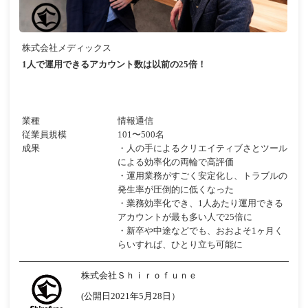
株式会社メディックス
1人で運用できるアカウント数は以前の25倍！
業種
情報通信
従業員規模
101〜500名
成果
・人の手によるクリエイティブさとツール
による効率化の両輪で高評価
・運用業務がすごく安定化し、トラブルの
発生率が圧倒的に低くなった
・業務効率化でき、1人あたり運用できる
アカウントが最も多い人で25倍に
・新卒や中途などでも、おおよそ1ヶ月く
らいすれば、ひとり立ち可能に
株式会社Ｓｈｉｒｏｆｕｎｅ
(公開日2021年5月28日）