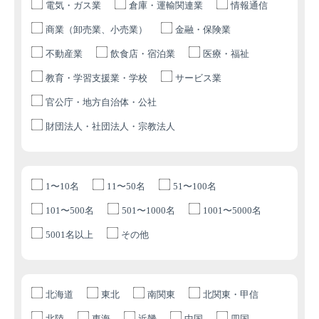
電気・ガス業
倉庫・運輸関連業
情報通信
商業（卸売業、小売業）
金融・保険業
不動産業
飲食店・宿泊業
医療・福祉
教育・学習支援業・学校
サービス業
官公庁・地方自治体・公社
財団法人・社団法人・宗教法人
1〜10名
11〜50名
51〜100名
101〜500名
501〜1000名
1001〜5000名
5001名以上
その他
北海道
東北
南関東
北関東・甲信
北陸
東海
近畿
中国
四国