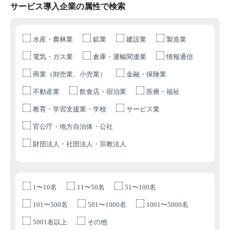
サービス導入企業の属性で検索
水産・農林業
鉱業
建設業
製造業
電気・ガス業
倉庫・運輸関連業
情報通信
商業（卸売業、小売業）
金融・保険業
不動産業
飲食店・宿泊業
医療・福祉
教育・学習支援業・学校
サービス業
官公庁・地方自治体・公社
財団法人・社団法人・宗教法人
1〜10名
11〜50名
51〜100名
101〜500名
501〜1000名
1001〜5000名
5001名以上
その他