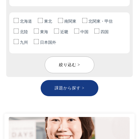
北海道
東北
南関東
北関東・甲信
北陸
東海
近畿
中国
四国
九州
日本国外
絞り込む >
課題から探す >