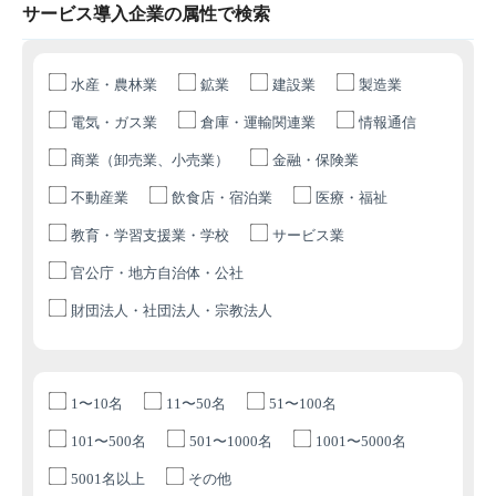
サービス導入企業の属性で検索
水産・農林業
鉱業
建設業
製造業
電気・ガス業
倉庫・運輸関連業
情報通信
商業（卸売業、小売業）
金融・保険業
不動産業
飲食店・宿泊業
医療・福祉
教育・学習支援業・学校
サービス業
官公庁・地方自治体・公社
財団法人・社団法人・宗教法人
1〜10名
11〜50名
51〜100名
101〜500名
501〜1000名
1001〜5000名
5001名以上
その他