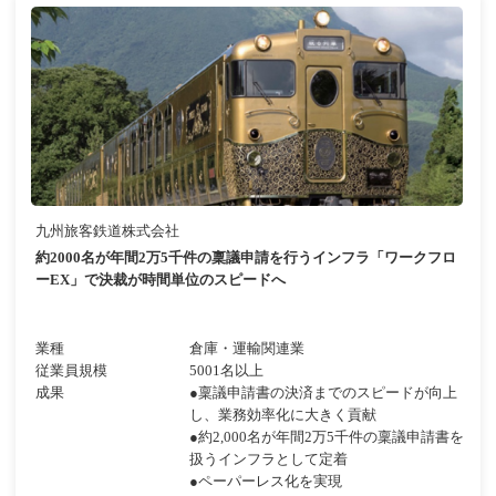
九州旅客鉄道株式会社
約2000名が年間2万5千件の稟議申請を行うインフラ「ワークフロ
ーEX」で決裁が時間単位のスピードへ
業種
倉庫・運輸関連業
従業員規模
5001名以上
成果
●稟議申請書の決済までのスピードが向上
し、業務効率化に大きく貢献
●約2,000名が年間2万5千件の稟議申請書を
扱うインフラとして定着
●ペーパーレス化を実現