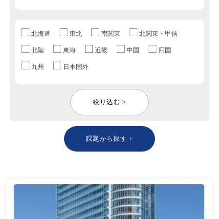
北海道
東北
南関東
北関東・甲信
北陸
東海
近畿
中国
四国
九州
日本国外
絞り込む >
課題から探す >