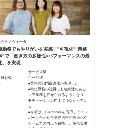
式会社ノヴィータ
短勤務でもやりがいを実感！”可視化””業務
解”で「働き方の多様性×パフォーマンスの最
化」を実現
種
サービス業
業員規模
11〜50名
果
●業務の部門最適化が実現した
●時短勤務の社員にも連続性のある
コア業務を任せられるようになり、
モチベーション向上につながってい
る
●今後は、Bizer teamを活用してメン
バーに合わせた業務内容の最適化や
チーム力の向上を目指し、多様な働