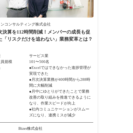
ウンコンサルティング株式会社
次決算を112時間削減！メンバーの成長も促
た「リスクだけを追わない」業務変革とは？
種
サービス業
業員規模
101〜500名
果
●Excelではできなかった進捗管理が
実現できた
●月次決算業務が400時間から288時
間に大幅削減
●月中にゆとりができたことで業務
改善の取り組みを推進できるように
なり、作業スピードが向上
●社内コミュニケーションがスムー
ズになり、連携ミスが減少
Bizer株式会社