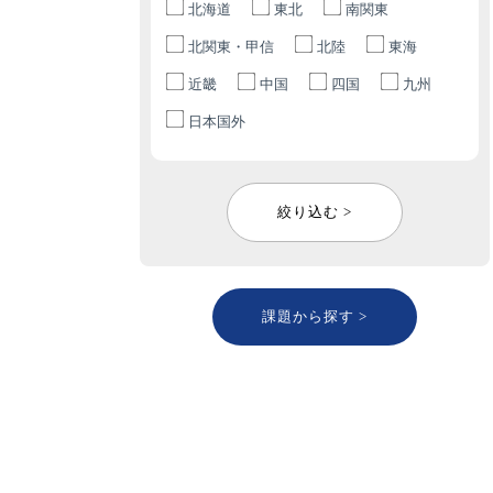
北海道
東北
南関東
北関東・甲信
北陸
東海
近畿
中国
四国
九州
日本国外
絞り込む >
課題から探す >