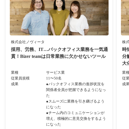
株式会社ノヴィータ
株
採用、労務、IT…バックオフィス業務を一気通
時
貫！Bizer teamは日常業務に欠かせないツール
分
大
業種
サービス業
業
従業員規模
11〜50名
従
成果
●バックオフィス業務の進捗状況を
成
関係者全員が把握できるようになっ
た
●スムーズに業務を引き継げるよう
になった
●チーム内のコミュニケーションが
増え、積極的に意見交換をするよう
になった