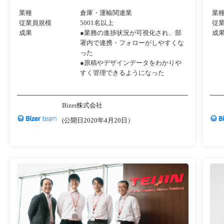
業種
倉庫・運輸関連業
業
従業員規模
5001名以上
従
成果
●業務の進捗状況が可視化され、部
成
署内で連携・フォローがしやすくな
った
●原稿やデザインデータをわかりや
すく管理できるようになった
Bizer株式会社
(公開日2020年4月20日）