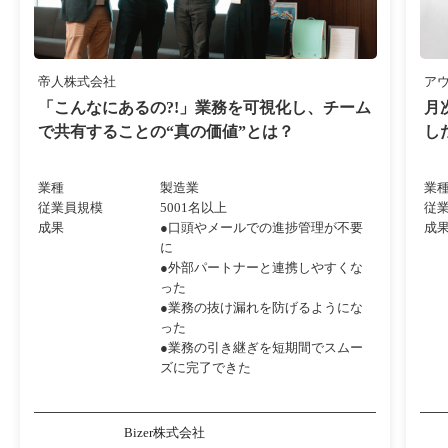
帝人株式会社
ア
「こんなにあるの?!」業務を可視化し、チーム
月
で共有することの“真の価値”とは？
し
業種
製造業
業
従業員規模
5001名以上
従
成果
●口頭やメールでの進捗管理が不要
成
に
●外部パートナーと連携しやすくな
った
●業務の抜け漏れを防げるようにな
った
●業務の引き継ぎを短期間でスムー
ズに完了できた
Bizer株式会社