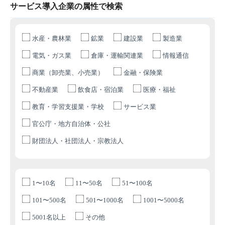
サービス導入企業の属性で検索
水産・農林業
鉱業
建設業
製造業
電気・ガス業
倉庫・運輸関連業
情報通信
商業（卸売業、小売業）
金融・保険業
不動産業
飲食店・宿泊業
医療・福祉
教育・学習支援業・学校
サービス業
官公庁・地方自治体・公社
財団法人・社団法人・宗教法人
1〜10名
11〜50名
51〜100名
101〜500名
501〜1000名
1001〜5000名
5001名以上
その他