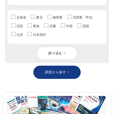
北海道
東北
南関東
北関東・甲信
北陸
東海
近畿
中国
四国
九州
日本国外
絞り込む >
課題から探す >