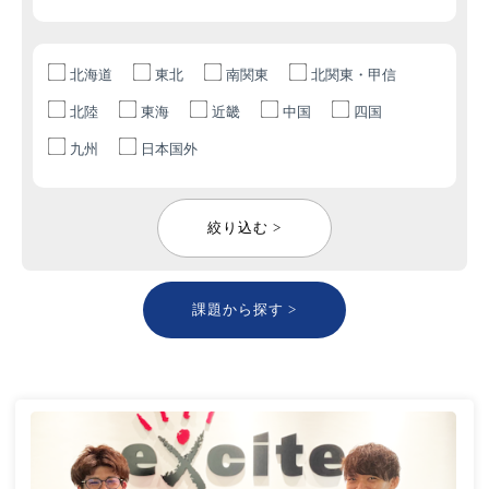
北海道
東北
南関東
北関東・甲信
北陸
東海
近畿
中国
四国
九州
日本国外
絞り込む >
課題から探す >