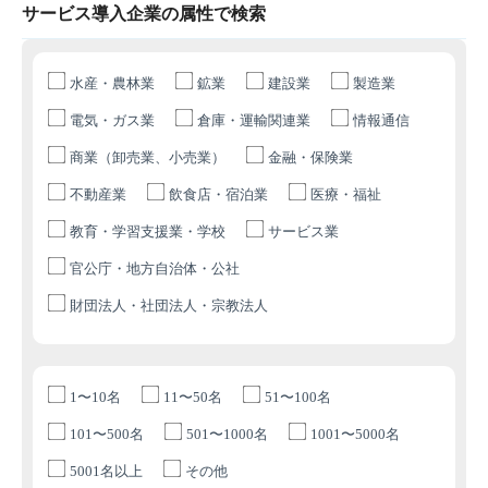
サービス導入企業の属性で検索
水産・農林業
鉱業
建設業
製造業
電気・ガス業
倉庫・運輸関連業
情報通信
商業（卸売業、小売業）
金融・保険業
不動産業
飲食店・宿泊業
医療・福祉
教育・学習支援業・学校
サービス業
官公庁・地方自治体・公社
財団法人・社団法人・宗教法人
1〜10名
11〜50名
51〜100名
101〜500名
501〜1000名
1001〜5000名
5001名以上
その他