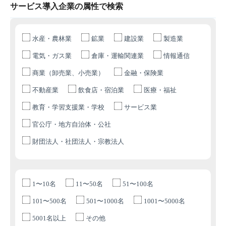
サービス導入企業の属性で検索
水産・農林業
鉱業
建設業
製造業
電気・ガス業
倉庫・運輸関連業
情報通信
商業（卸売業、小売業）
金融・保険業
不動産業
飲食店・宿泊業
医療・福祉
教育・学習支援業・学校
サービス業
官公庁・地方自治体・公社
財団法人・社団法人・宗教法人
1〜10名
11〜50名
51〜100名
101〜500名
501〜1000名
1001〜5000名
5001名以上
その他