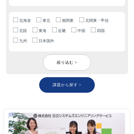
北海道
東北
南関東
北関東・甲信
北陸
東海
近畿
中国
四国
九州
日本国外
絞り込む >
課題から探す >