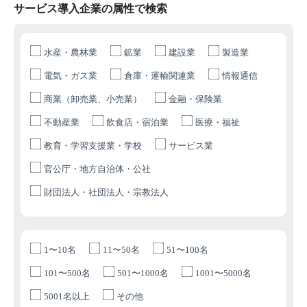
サービス導入企業の属性で検索
水産・農林業
鉱業
建設業
製造業
電気・ガス業
倉庫・運輸関連業
情報通信
商業（卸売業、小売業）
金融・保険業
不動産業
飲食店・宿泊業
医療・福祉
教育・学習支援業・学校
サービス業
官公庁・地方自治体・公社
財団法人・社団法人・宗教法人
1〜10名
11〜50名
51〜100名
101〜500名
501〜1000名
1001〜5000名
5001名以上
その他