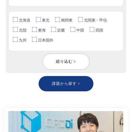
北海道
東北
南関東
北関東・甲信
北陸
東海
近畿
中国
四国
九州
日本国外
絞り込む >
課題から探す >