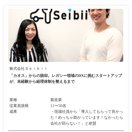
株式会社Ｓｅｉｂｉｉ
「カオス」からの脱却。レガシー領域のDXに挑むスタートアップ
が、未経験から経理体制を整えるまで
業種
製造業
従業員規模
11〜50名
成果
・現場社員から「導入してもらって良かっ
た！めっちゃ助かっています！なかったら
会社が回らない！」と絶賛