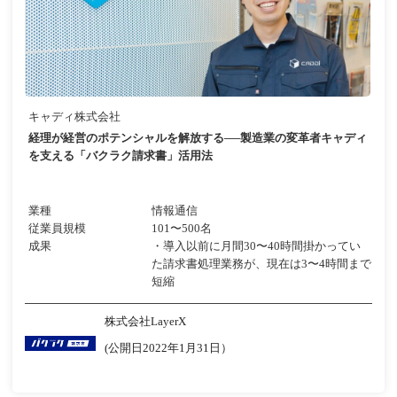
キャディ株式会社
経理が経営のポテンシャルを解放する──製造業の変革者キャディ
を支える「バクラク請求書」活用法​
業種
情報通信
従業員規模
101〜500名
成果
・導入以前に月間30〜40時間掛かってい
た請求書処理業務が、現在は3〜4時間まで
短縮
株式会社LayerX
(公開日2022年1月31日）