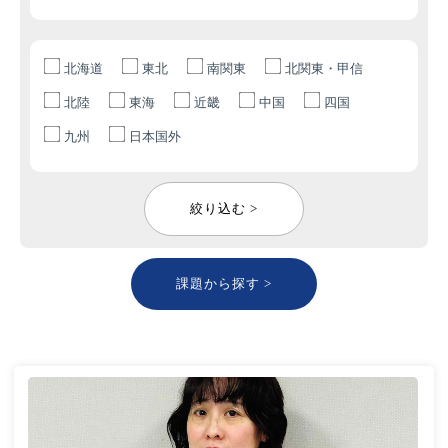
北海道
東北
南関東
北関東・甲信
北陸
東海
近畿
中国
四国
九州
日本国外
絞り込む >
課題から探す >