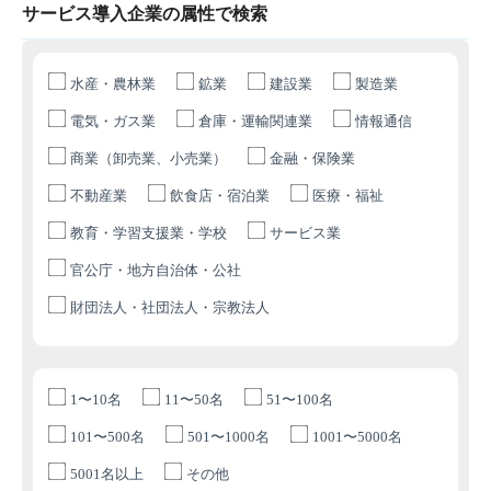
サービス導入企業の属性で検索
水産・農林業
鉱業
建設業
製造業
電気・ガス業
倉庫・運輸関連業
情報通信
商業（卸売業、小売業）
金融・保険業
不動産業
飲食店・宿泊業
医療・福祉
教育・学習支援業・学校
サービス業
官公庁・地方自治体・公社
財団法人・社団法人・宗教法人
1〜10名
11〜50名
51〜100名
101〜500名
501〜1000名
1001〜5000名
5001名以上
その他