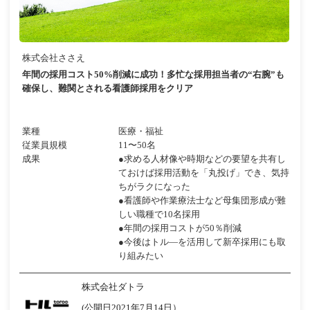
株式会社ささえ
年間の採用コスト50%削減に成功！多忙な採用担当者の“右腕”も
確保し、難関とされる看護師採用をクリア
業種
医療・福祉
従業員規模
11〜50名
成果
●求める人材像や時期などの要望を共有し
ておけば採用活動を「丸投げ」でき、気持
ちがラクになった
●看護師や作業療法士など母集団形成が難
しい職種で10名採用
●年間の採用コストが50％削減
●今後はトル―を活用して新卒採用にも取
り組みたい
株式会社ダトラ
(公開日2021年7月14日）