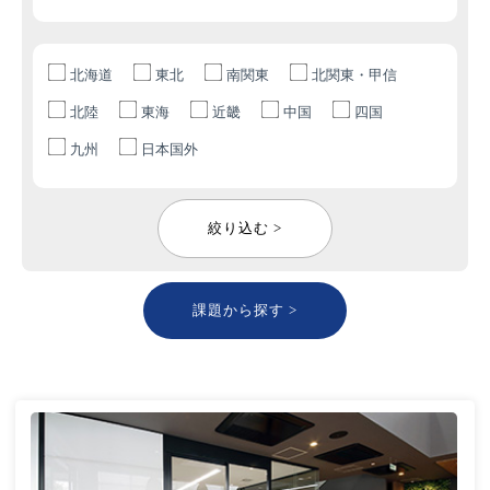
北海道
東北
南関東
北関東・甲信
北陸
東海
近畿
中国
四国
九州
日本国外
絞り込む >
課題から探す >