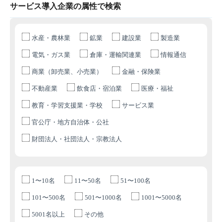
サービス導入企業の属性で検索
水産・農林業
鉱業
建設業
製造業
電気・ガス業
倉庫・運輸関連業
情報通信
商業（卸売業、小売業）
金融・保険業
不動産業
飲食店・宿泊業
医療・福祉
教育・学習支援業・学校
サービス業
官公庁・地方自治体・公社
財団法人・社団法人・宗教法人
1〜10名
11〜50名
51〜100名
101〜500名
501〜1000名
1001〜5000名
5001名以上
その他