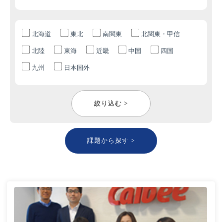
北海道
東北
南関東
北関東・甲信
北陸
東海
近畿
中国
四国
九州
日本国外
絞り込む >
課題から探す >