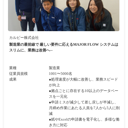
カルビー株式会社
製造業の最前線で 厳しい要件に応えるMAJOR FLOW システムは
スリムに、業務は改善へ─
業種
製造業
従業員規模
1001〜5000名
成果
●処理速度が大幅に改善し、業務スピード
が向上
●拠点ごとに存在する10以上のデータベー
スを一元化
●申請ミスが減少して差し戻しが半減し、
月締め作業にあたる人員を7人から5人に削
減
●紙やExcelの申請書を電子化し、多様な働
き方に対応