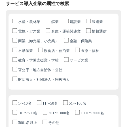
サービス導入企業の属性で検索
水産・農林業
鉱業
建設業
製造業
電気・ガス業
倉庫・運輸関連業
情報通信
商業（卸売業、小売業）
金融・保険業
不動産業
飲食店・宿泊業
医療・福祉
教育・学習支援業・学校
サービス業
官公庁・地方自治体・公社
財団法人・社団法人・宗教法人
1〜10名
11〜50名
51〜100名
101〜500名
501〜1000名
1001〜5000名
5001名以上
その他