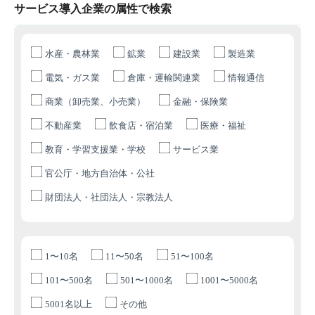
サービス導入企業の属性で検索
水産・農林業
鉱業
建設業
製造業
電気・ガス業
倉庫・運輸関連業
情報通信
商業（卸売業、小売業）
金融・保険業
不動産業
飲食店・宿泊業
医療・福祉
教育・学習支援業・学校
サービス業
官公庁・地方自治体・公社
財団法人・社団法人・宗教法人
1〜10名
11〜50名
51〜100名
101〜500名
501〜1000名
1001〜5000名
5001名以上
その他