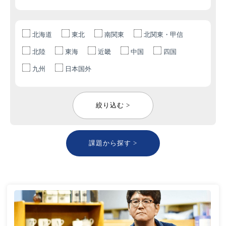
北海道
東北
南関東
北関東・甲信
北陸
東海
近畿
中国
四国
九州
日本国外
絞り込む >
課題から探す >