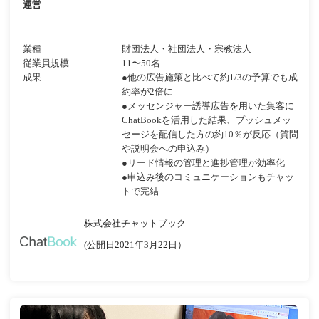
運営
業種
財団法人・社団法人・宗教法人
従業員規模
11〜50名
成果
●他の広告施策と比べて約1/3の予算でも成
約率が2倍に
●メッセンジャー誘導広告を用いた集客に
ChatBookを活用した結果、プッシュメッ
セージを配信した方の約10％が反応（質問
や説明会への申込み）
●リード情報の管理と進捗管理が効率化
●申込み後のコミュニケーションもチャッ
トで完結
株式会社チャットブック
(公開日2021年3月22日）