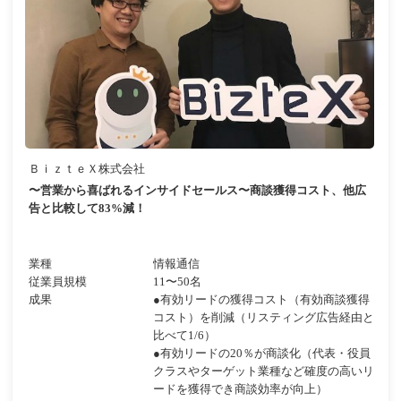
ＢｉｚｔｅＸ株式会社
〜営業から喜ばれるインサイドセールス〜商談獲得コスト、他広
告と比較して83%減！
業種
情報通信
従業員規模
11〜50名
成果
●有効リードの獲得コスト（有効商談獲得
コスト）を削減（リスティング広告経由と
比べて1/6）
●有効リードの20％が商談化（代表・役員
クラスやターゲット業種など確度の高いリ
ードを獲得でき商談効率が向上）