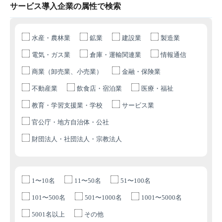
サービス導入企業の属性で検索
水産・農林業
鉱業
建設業
製造業
電気・ガス業
倉庫・運輸関連業
情報通信
商業（卸売業、小売業）
金融・保険業
不動産業
飲食店・宿泊業
医療・福祉
教育・学習支援業・学校
サービス業
官公庁・地方自治体・公社
財団法人・社団法人・宗教法人
1〜10名
11〜50名
51〜100名
101〜500名
501〜1000名
1001〜5000名
5001名以上
その他