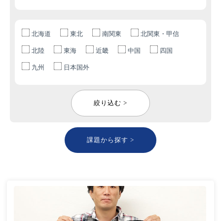
北海道
東北
南関東
北関東・甲信
北陸
東海
近畿
中国
四国
九州
日本国外
絞り込む >
課題から探す >