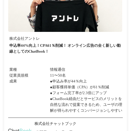
株式会社アントレ
申込率44%向上！CPA61％削減！ オンライン広告の全く新しい動
線としてのChatBook！
業種
情報通信
従業員規模
11〜50名
成果
●申込み率が44％向上
●顧客獲得単価（CPA）が61％削減
●フォーム完了率が2.3倍にアップ
●ChatBook経由だとサービスのメリットを
自然な流れで提案できるため、ユーザの理
解が得られやすくコンバージョンしやすい
株式会社チャットブック