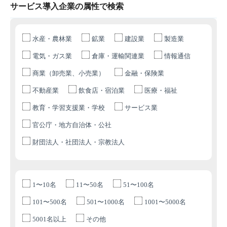
サービス導入企業の属性で検索
水産・農林業
鉱業
建設業
製造業
電気・ガス業
倉庫・運輸関連業
情報通信
商業（卸売業、小売業）
金融・保険業
不動産業
飲食店・宿泊業
医療・福祉
教育・学習支援業・学校
サービス業
官公庁・地方自治体・公社
財団法人・社団法人・宗教法人
1〜10名
11〜50名
51〜100名
101〜500名
501〜1000名
1001〜5000名
5001名以上
その他