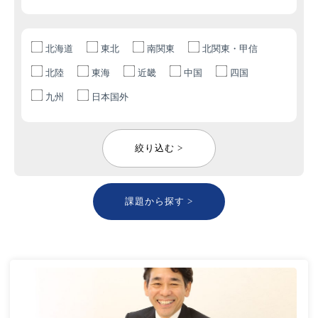
北海道
東北
南関東
北関東・甲信
北陸
東海
近畿
中国
四国
九州
日本国外
絞り込む >
課題から探す >