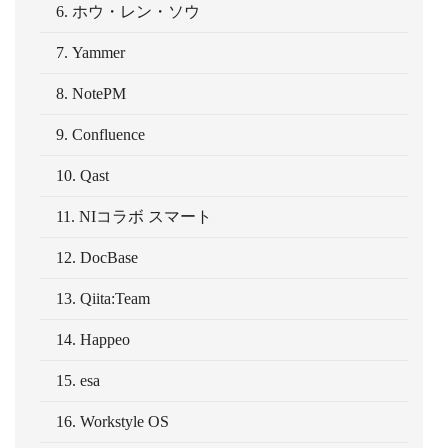
6. ホウ・レン・ソウ
7. Yammer
8. NotePM
9. Confluence
10. Qast
11. NIコラボ スマート
12. DocBase
13. Qiita:Team
14. Happeo
15. esa
16. Workstyle OS