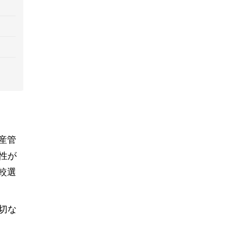
産管
性が
較選
切な