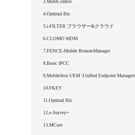
3.MobiControl
4.Optimal Biz
5.i-FILTER ブラウザー&クラウド
6.CLOMO MDM
7.FENCE-Mobile RemoteManager
8.Basic IPCC
9.MobileIron UEM :Unified Endpoint Managem
10.FKEY
11.Optimal Biz
12.e-Survey+
13.MCore