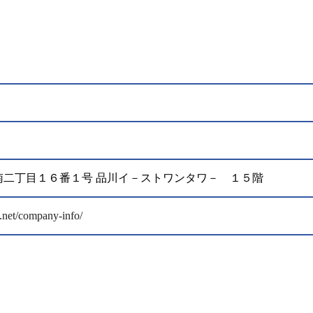
港区港南二丁目１６番１号 品川イ－ストワンタワ－ １５階
.net/company-info/