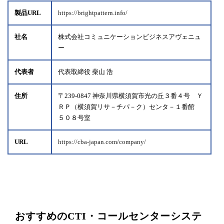
製品URL
https://brightpattern.info/
社名
株式会社コミュニケーションビジネスアヴェニュ
ー
代表者
代表取締役 柴山 浩
住所
〒239-0847 神奈川県横須賀市光の丘３番４号 Ｙ
ＲＰ（横須賀リサ－チパ－ク）センタ－１番館
５０８号室
URL
https://cba-japan.com/company/
おすすめのCTI・コールセンターシステ