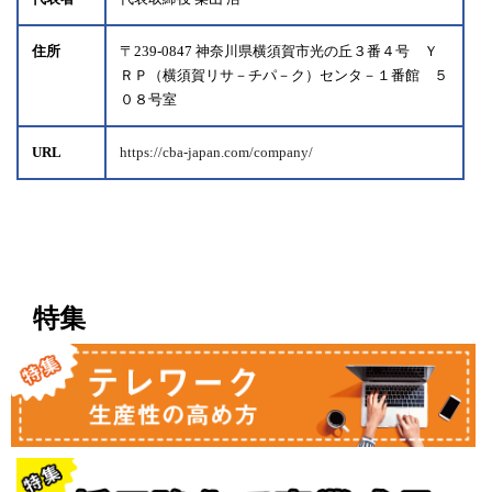
住所
〒239-0847 神奈川県横須賀市光の丘３番４号 Ｙ
ＲＰ（横須賀リサ－チパ－ク）センタ－１番館 ５
０８号室
URL
https://cba-japan.com/company/
特集