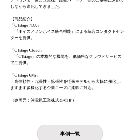
クトセンター運営企業様、販売パートナー様のご要望にお応え
しながら進化してきました。
【商品紹介】
「CTstage 7DX」
『ボイス／ノンボイス統合機能』による統合コンタクトセン
ターを提供。
「CTstage Cloud」
「CTstage」の本格的な機能を、低価格なクラウドサービス
でご提供。
「CTstage 6Mi」
高信頼性・冗長性・拡張性を従来モデルから大幅に強化し、
ますます多様化する企業ニーズに柔軟に対応。
｛参照元：沖電気工業株式会社HP｝
事例一覧