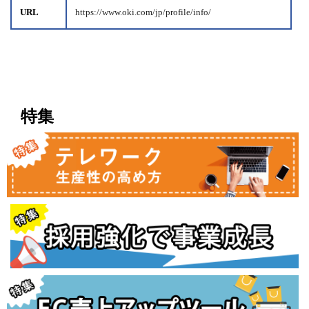
URL
https://www.oki.com/jp/profile/info/
特集