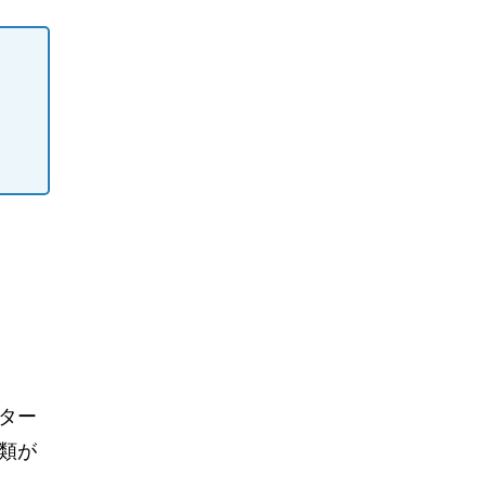
ター
類が