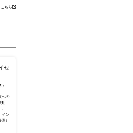
はこちら
ライセ
き）
数への
費用
）、
、イン
設備）