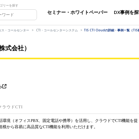
ゴリーを探す
セミナー・ホワイトペーパー
DX事例を
セス・コールセンター
CTI・コールセンターシステム
TIS CTI Cloudの詳細・事例一覧（T
IS株式会社）
ら
ラウドCTI
環境（オフィスPBX、固定電話や携帯）を活用し、クラウドでCTI機能を提
規模から容易に高品質なCTI機能を利用いただけます。