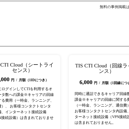
無料の事例掲載
S CTI Cloud（シートライ
TIS CTI Cloud（回線
センス）
ンス）
,000
円 / 月額（1IDにつき）
6,000
円 / 月額（1回線につ
にログインしてCTIを利用するオ
同時に通話できるキャリア回線
ータ数への課金※キャリアの回線
課金※キャリアの回線に関する
する費用（一時金、ランニング、
（一時金、ランニング、通信費
費）、 お客様コンタクトセンタ
お客様コンタクトセンタ内設備
備、インターネット接続設備
ターネット接続設備（VPN接続
PN接続設備）は含まれておりませ
は含まれておりません。