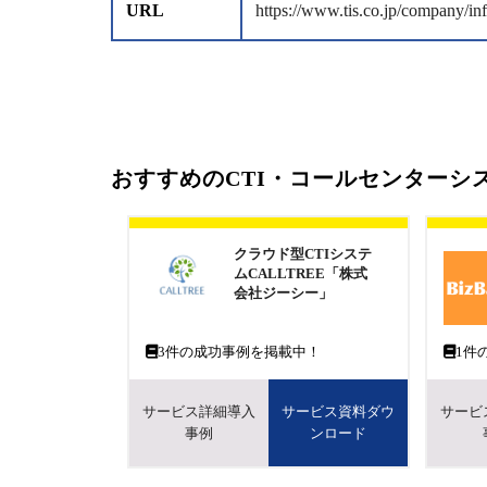
URL
https://www.tis.co.jp/company/in
おすすめのCTI・コールセンターシ
クラウド型CTIシステ
ムCALLTREE「株式
会社ジーシー」
3
件の成功事例を掲載中！
1
件
サービス詳細導入
サービス資料ダウ
サービ
事例
ンロード