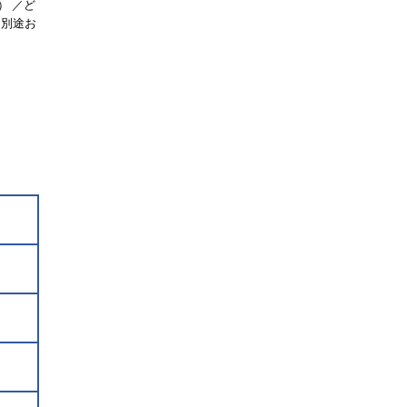
） ／ど
。別途お