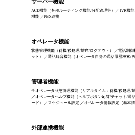
サーバー機能
ACD機能（各種ルーティング機能/分配管理等）／ IVR
機能 ／PBX連携
オペレータ機能
状態管理機能（待機/後処理/離席/ログアウト） ／電話制御
ット） ／通話録音機能（オペレータ自身の通話履歴検索/再
管理者機能
全オペレータ状態管理機能（リアルタイム：待機/後処理/離
／オペレータヘルプ機能（ヘルプボタン応答/チャット/通
ード） ／スケジュール設定 ／オペレータ情報設定（基本情
外部連携機能