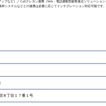
アップなど）／ Callクレヨン連携（Web・電話連動型顧客接点ソリューション
 ※基幹システムなどとの連携は必要に応じてインテグレーション対応可能です
徹
西新宿８丁目１７番１号