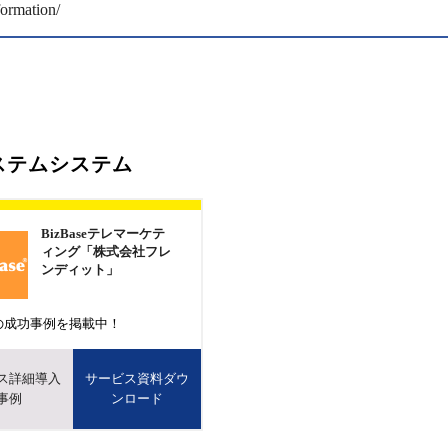
formation/
ステムシステム
BizBaseテレマーケテ
ィング「株式会社フレ
ンディット」
の成功事例を掲載中！
ス詳細導入
サービス資料ダウ
事例
ンロード