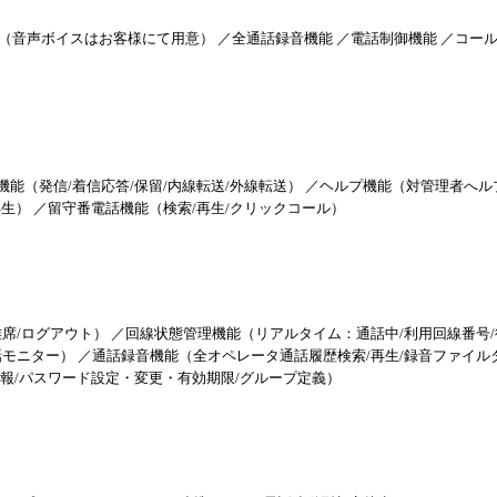
機能（音声ボイスはお客様にて用意） ／全通話録音機能 ／電話制御機能 ／コー
機能（発信/着信応答/保留/内線転送/外線転送） ／ヘルプ機能（対管理者へル
生） ／留守番電話機能（検索/再生/クリックコール）
席/ログアウト） ／回線状態管理機能（リアルタイム：通話中/利用回線番号
話モニター） ／通話録音機能（全オペレータ通話履歴検索/再生/録音ファイル
報/パスワード設定・変更・有効期限/グループ定義）