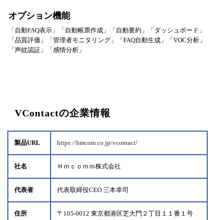
オプション機能
「自動FAQ表示」「自動帳票作成」「自動要約」「ダッシュボード」
「品質評価」「管理者モニタリング」「FAQ自動生成」「VOC分析」
「声紋認証」「感情分析」
VContactの企業情報
製品URL
https://hmcom.co.jp/vcontact/
社名
Ｈｍｃｏｍｍ株式会社
代表者
代表取締役CEO 三本幸司
住所
〒105-0012 東京都港区芝大門２丁目１１番１号