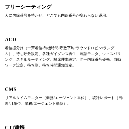
フリーシーティング
人に内線番号を持たせ、どこでも内線番号が変わらない運用。
ACD
着信振分け（一斉着信/待機時間/呼数平均/ラウンドロビン/ランダ
ム）、待ち呼数設定、各種ガイダンス再生、通話モニタ、ウィスパリ
ング、スキルルーティング、離席理由設定、同一内線番号優先、自動
ワーク設定、待ち順、待ち時間通知設定。
CMS
リアルタイムモニター（業務/エージェント単位）、統計レポート（日/
週/月単位、業務/エージェント単位）。
CTI連携