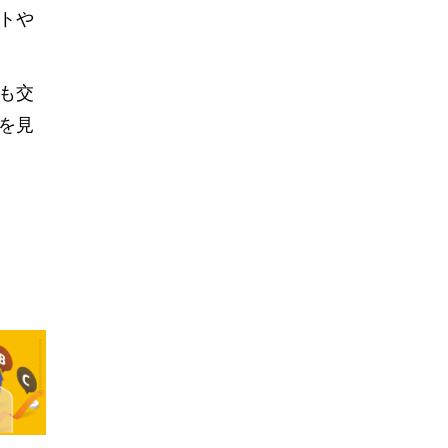
トや
も交
を見