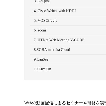
3. GoQme
4. Cisco Webex with KDDI
5. VQSコラボ
6. zoom
7. HTNet Web Meeting V-CUBE
8.SOBA mieruka Cloud
9.CanSee
10.Live On
Webの動画配信によるセミナーや研修を