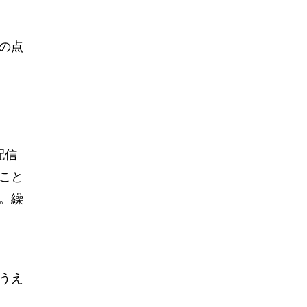
の点
配信
こと
。繰
うえ