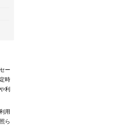
セー
定時
や利
利用
照ら