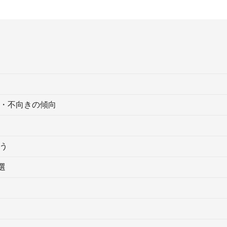
・不向きの傾向
う
選