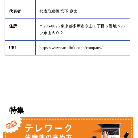
代表者
代表取締役 宮下 慶太
住所
〒206-0025 東京都多摩市永山１丁目５番地ベル
ブ永山５０２
URL
https://www.earthlink.co.jp/company/
特集