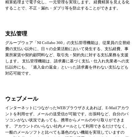
精算処理まで電子化し、一元管理を実現します。 経費精算を見える化
することで、不正・漏れ・ダブリ等を防止することができます。
支払管理
グループウェア「NI Collabo 360」の支払管理機能は、従業員の立替経
費の支払い以外に、日々の企業活動において発生する、支払経費、事
業所家賃や契約顧問料など、取引先・契約先に対する支払業務を支援
します。 支払管理機能は、請求書に基づく支払・仕入れ先業者への支
払以外にも、「過入金の返金」といった請求書を伴わない支払なども
対応可能です。
ウェブメール
インターネットにつながったWEBブラウザさえあれば、E-Mailアカウ
ントを利用せず、メールの送受信が可能です。出張時など、自分のパ
ソコンがない状況であっても、携帯からメールのやり取りができま
す。 アカウントのいらない社内メールとして利用できるだけでなく、
一般のメールソフトと比べても遜色のない機能を実現していますの