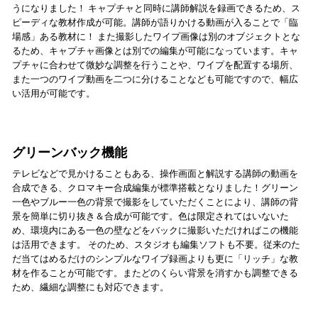
うになりました！ キャプチャと同時に講師解説を録画できるため、ス
ピーディな教材作成が可能。講師が語りかける動画が入ることで「臨
場感」ある教材に！ また撮影したワイプ画像は別のオブジェクトとな
るため、キャプチャ画像とは別での編集が可能になっています。キャ
プチャに合わせて微妙な調整を行うことや、ワイプを配置する場所、
また一つのワイプ動画を二つに分けることなども可能ですので、幅広
い活用が可能です。
グリーンバック機能
テレビなどで見かけることもある、操作画面と解説する講師の動画を
合成できる、クロマキー合成編集が標準搭載となりました！グリーン
一色やブルー一色の背景で撮影をしていただくことにより、講師の背
景を簡単に切り抜き＆合成が可能です。色は限定されてはいないた
め、環境内にある一色の壁などをバックに撮影いただければこの機能
は活用できます。 そのため、スタジオも編集ソフトも不要。従来のた
だ当てはめるだけのシンプルなワイプ録画よりも更に「リッチ」な教
材を作ることが可能です。またどのくらい背景を消すかも調整できる
ため、繊細な調整にも対応できます。