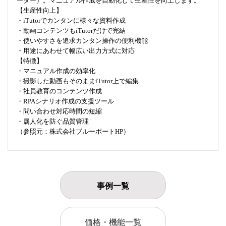
ーター）。マニュアル作成を⾃動化して⽣産性を向上します。
【生産性向上】
・iTutorでカンタンに様々な資料作成
・動画コンテンツもiTutorだけで完結
・使いやすさを追求カンタン操作の便利機能
・⽤途にあわせて幅広い出⼒⽅式に対応
【特徴】
・マニュアル作成の効率化
・撮影した動画もそのままiTutor上で編集
・社員教育のコンテンツ作成
・RPAシナリオ作成の支援ツール
・問い合わせ対応時間の短縮
・属人化を防ぐ品質管理
（参照元：株式会社ブルーポートHP）
事例一覧
価格・機能一覧