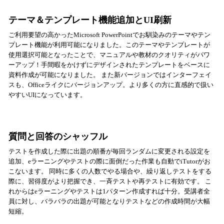
テーマ＆テンプレート機能追加とUI刷新
ご利用要望の高かったMicrosoft PowerPointでお馴染みのテーマやテン
プレート機能が利用可能になりました。このテーマやテンプレートが
使用選択可能となったことで、マニュアルや教材のクオリティがパワ
ーアップ！手間暇をかけずにデザインされたテンプレートをベースに
資料作成が可能になりました。 また新バージョンではインターフェイ
スも、Officeライクにバージョンアップ。より多くの方に直感的で扱い
やすいUIになっています。
質問と回答のシャッフル
テストを作成した際に出題の順番が毎回ランダムに変更される設定を
追加、eラーニングやテストの際に面倒だった作業も自動でiTutorがお
こないます。 同時に多くの人数でやる場合や、繰り返しテストをする
際に、習得度がより把握でき、一斉テストや再テストに有効です。 こ
れからはeラーニングやテストは1パターン作成すれば十分。受講者全
員に対し、バラバラの出題が可能となりテストなどの作成時間が大幅
短縮。