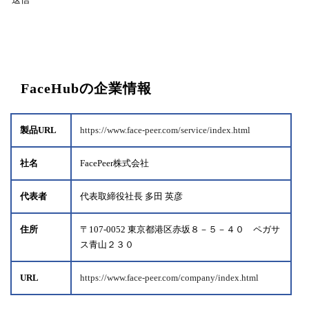
FaceHubの企業情報
製品URL
https://www.face-peer.com/service/index.html
社名
FacePeer株式会社
代表者
代表取締役社長 多田 英彦
住所
〒107-0052 東京都港区赤坂８－５－４０ ペガサ
ス青山２３０
URL
https://www.face-peer.com/company/index.html