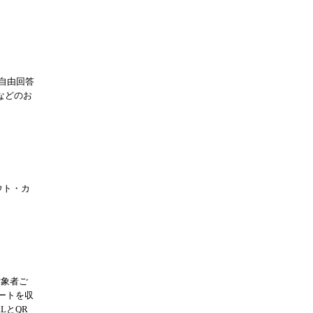
自由回答
などのお
ウト・カ
対象者ご
ートを収
LとQR