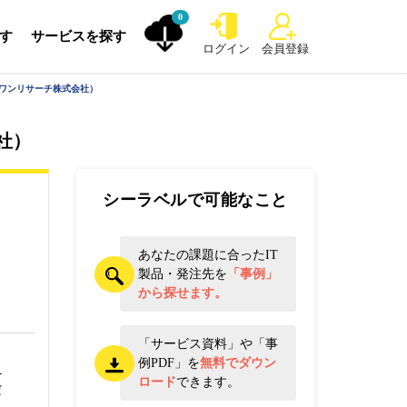
0
探す
サービスを探す
ログイン
会員登録
スワンリサーチ株式会社）
社）
シーラベルで可能なこと
あなたの課題に合ったIT
製品・発注先を
「事例」
から探せます。
「サービス資料」や「事
例PDF」を
無料でダウン
へ
ロード
できます。
だ