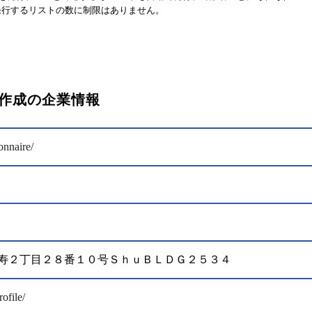
を発行するリストの数に制限はありません。
ト作成の企業情報
onnaire/
区恵比寿２丁目２８番１０号ＳｈｕＢＬＤＧ２５３４
ofile/