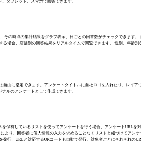
ン、タブレット、スマホで回答できます。
。 その時点の集計結果をグラフ表示、日ごとの回答数がチェックできます。 
する場合、店舗別の回答結果をリアルタイムで閲覧できます。 性別、年齢別
xxxxの部分は自由に指定できます。アンケートタイトルに自社ロゴを入れたり、レイア
ジナルのアンケートとして作成できます。
スを保有しているリストを使ってアンケートを行う場合、アンケートURLを
それにより、回答者に個人情報の入力を求めることなくリストと紐づけてアンケ
Lを発行、URLと対応するQRコードも自動で発行、対象者ごとにそれぞれのUR