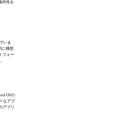
操作性を
んでいま
的に構想
ットフォー
す。
d OSの
様々なアプ
業のアプリ