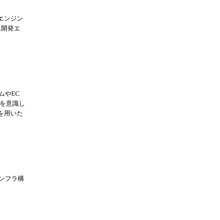
ムエンジン
ム開発エ
ムやEC
を意識し
を用いた
インフラ構