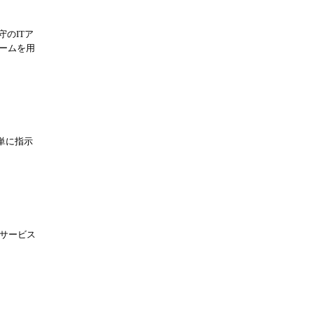
のITア
ルームを用
単に指示
修サービス