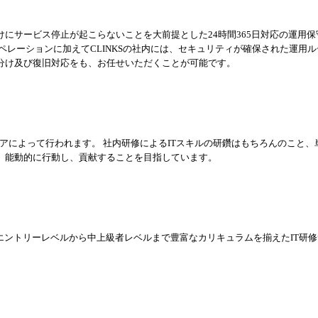
にサービス停止が起こらないことを大前提とした24時間365日対応の運用保守
ペレーションに加えてCLINKSの社内には、セキュリティが確保された運用
分け及び復旧対応をも、お任せいただくことが可能です。
ジニアによって行われます。 社内研修によるITスキルの研鑽はもちろんのこと、
、能動的に行動し、貢献することを目指しています。
エントリーレベルから中上級者レベルまで豊富なカリキュラムを揃えたIT研