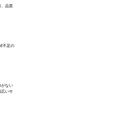
新、品質
材不足の
像がない
幅広いサ