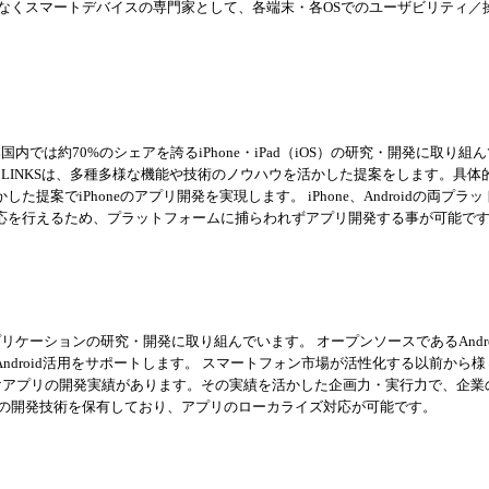
なくスマートデバイスの専門家として、各端末・各OSでのユーザビリティ／
内では約70%のシェアを誇るiPhone・iPad（iOS）の研究・開発に取り組
CLINKSは、多種多様な機能や技術のノウハウを活かした提案をします。具体
案でiPhoneのアプリ開発を実現します。 iPhone、Androidの両プラ
応を行えるため、プラットフォームに捕らわれずアプリ開発する事が可能で
アプリケーションの研究・開発に取り組んでいます。 オープンソースであるAndroi
droid活用をサポートします。 スマートフォン市場が活性化する以前から
OS向けアプリの開発実績があります。その実績を活かした企画力・実行力で、企
ームでの開発技術を保有しており、アプリのローカライズ対応が可能です。