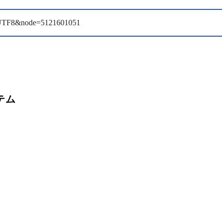
e=UTF8&node=5121601051
テム