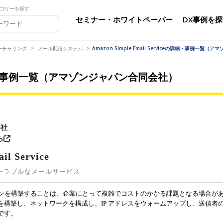
ゴリーを探す
セミナー・ホワイトペーパー
DX事例を
ーチャリング
メール配信システム
Amazon Simple Email Serviceの詳細・事例一覧
iceの詳細・事例一覧（アマゾンジャパン合同会社）
会社
ら
il Service
ーラブルなメールサービス
ションを構築することは、企業にとって複雑でコストのかかる課題となる場合が
を構築し、ネットワークを構成し、IP アドレスをウォームアップし、送信者
です。