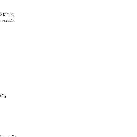
ルを送信する
nt Kit
証によ
す。この