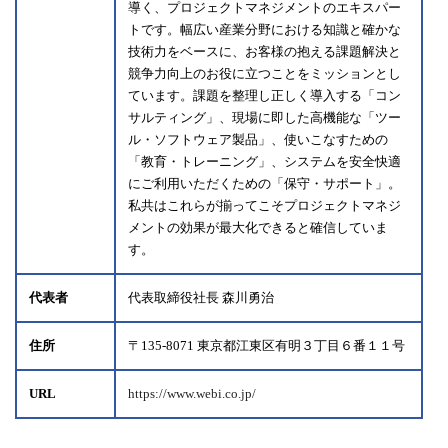
導く、プロジェクトマネジメントのエキスパー
トです。幅広い産業分野における知識と確かな
技術力をベースに、お客様の抱える課題解決と
競争力向上のお役に立つことをミッションとし
ています。課題を整理し正しく導入する「コン
サルティング」、現場に即した高機能な「ツー
ル・ソフトウェア製品」、使いこなすための
「教育・トレーニング」、システムを安全快適
にご利用いただくための「保守・サポート」。
私共はこれらが揃ってこそプロジェクトマネジ
メントの効果が最大化できると確信していま
す。
代表者
代表取締役社長 森川勇治
住所
〒135-8071 東京都江東区有明３丁目６番１１号
URL
https://www.webi.co.jp/