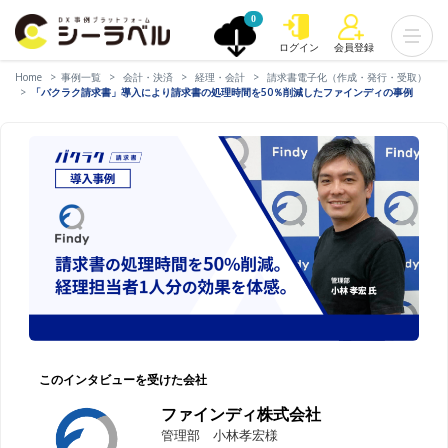
0
ログイン
会員登録
Home
事例一覧
会計・決済
経理・会計
請求書電子化（作成・発行・受取）
「バクラク請求書」導入により請求書の処理時間を50％削減したファインディの事例
このインタビューを受けた会社
ファインディ株式会社
管理部 小林孝宏様