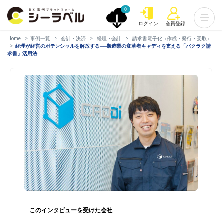
0
ログイン
会員登録
Home
事例一覧
会計・決済
経理・会計
請求書電子化（作成・発行・受取）
経理が経営のポテンシャルを解放する──製造業の変革者キャディを支える「バクラク請
求書」活用法​
このインタビューを受けた会社