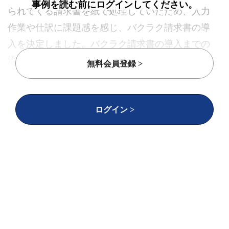
事例を読む前にログインしてください。
られてくる請求書を紙で処理していたため、入力
作業や仕訳に課題感を感じ、バクラク請求書の導
入を決定しました。バクラク請求書の導入までの
流れ、そして導入の成果について、監査法人で勤
無料会員登録 >
務経験があり公認会計士でもある、経理管理本部
の伊藤達也さんにお話を伺いました。
ログイン >
伊藤達也
経理管理本部・公認会計士
事務だけでなく、経営陣へ経理の
情報をスピーディに届けることも
重要なミッション