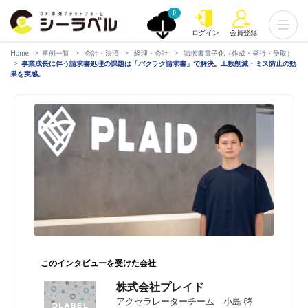
0
ログイン
会員登録
Home
事例一覧
会計・決済
経理・会計
請求書電子化（作成・発行・受取）
事業成長に伴う請求書処理の課題は「バクラク請求書」で解決。工数削減・ミス防止の効
果を実感。
このインタビューを受けた会社
株式会社プレイド
アクセラレーターチーム 小島 啓