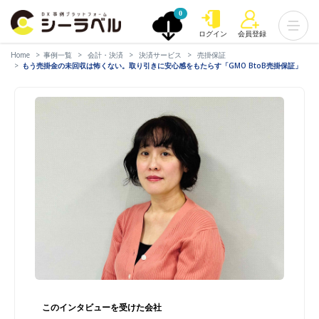
0
ログイン
会員登録
Home
事例一覧
会計・決済
決済サービス
売掛保証
もう売掛金の未回収は怖くない。取り引きに安心感をもたらす「GMO BtoB売掛保証」
このインタビューを受けた会社