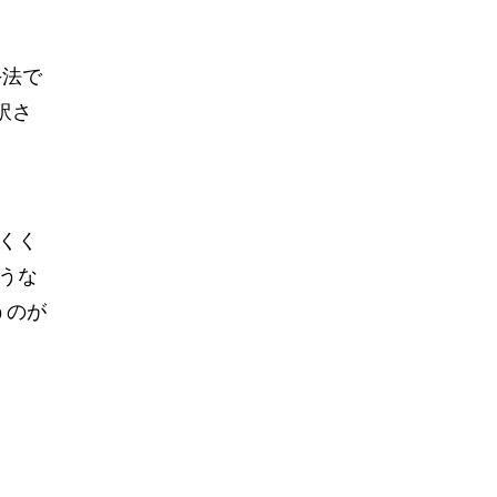
手法で
と訳さ
。
くく
うな
うのが