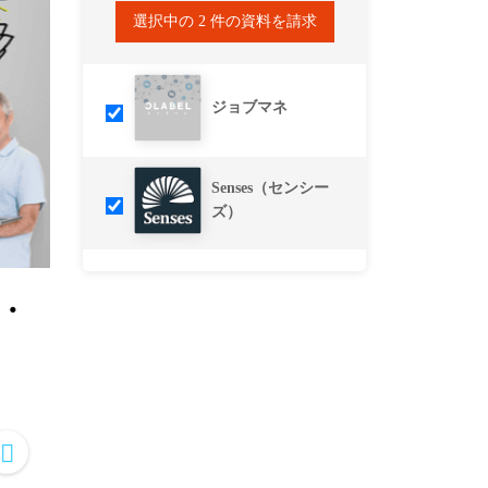
選択中の
2
件の資料を請求
ジョブマネ
Senses（センシー
ズ）
・