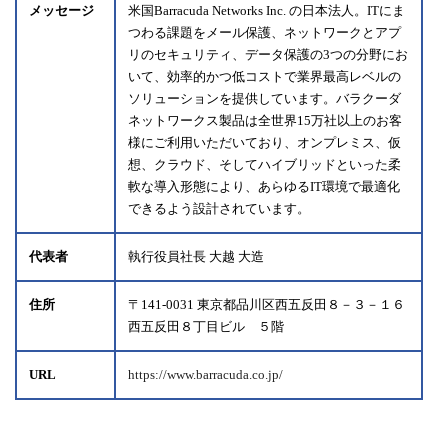
メッセージ
米国Barracuda Networks Inc. の日本法人。ITにま
つわる課題をメール保護、ネットワークとアプ
リのセキュリティ、データ保護の3つの分野にお
いて、効率的かつ低コストで業界最高レベルの
ソリューションを提供しています。バラクーダ
ネットワークス製品は全世界15万社以上のお客
様にご利用いただいており、オンプレミス、仮
想、クラウド、そしてハイブリッドといった柔
軟な導入形態により、あらゆるIT環境で最適化
できるよう設計されています。
代表者
執行役員社長 大越 大造
住所
〒141-0031 東京都品川区西五反田８－３－１６
西五反田８丁目ビル ５階
URL
https://www.barracuda.co.jp/