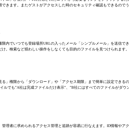
用できます。またゲストがアクセスした時のセキュリティ確認もできるので
権限内でいつでも登録場所URLの入ったメール「シンプルメール」を送信で
るだけ。検索など煩わしい操作をしなくても目的のファイルを見つけられます
見る」権限から「ダウンロード」や「アクセス期限」まで簡単に設定できるの
イルでも”A社は完成ファイルだけ表示”、”B社にはすべてのファイルがダウ
、管理者に求められるアクセス管理と追跡が容易に行なえます。ID情報やア