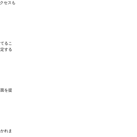
クセスも
当てるこ
設定する
画面を提
はかれま