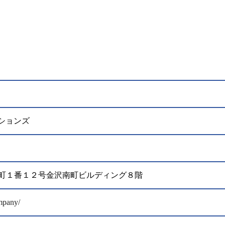
ションズ
市上堤町１番１２号金沢南町ビルディング８階
ompany/