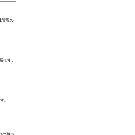
社管理の
要です。
ます。
けの超カ