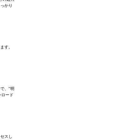
うっかり
きます。
。
で、”明
ンロード
クセスし