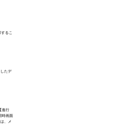
保するこ
にしたデ
【進行
同時画面
時は、メ