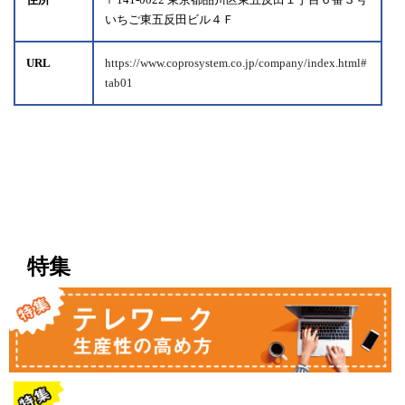
住所
〒141-0022 東京都品川区東五反田１丁目６番３号
いちご東五反田ビル４Ｆ
URL
https://www.coprosystem.co.jp/company/index.html#
tab01
特集