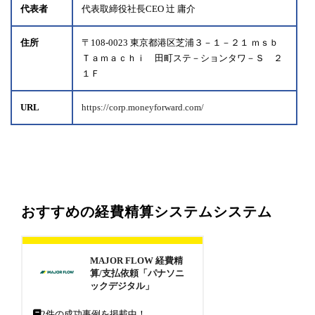
代表者
代表取締役社長CEO 辻 庸介
住所
〒108-0023 東京都港区芝浦３－１－２１ ｍｓｂ
Ｔａｍａｃｈｉ 田町ステ－ションタワ－Ｓ ２
１Ｆ
URL
https://corp.moneyforward.com/
おすすめの経費精算システムシステム
MAJOR FLOW 経費精
算/支払依頼「パナソニ
ックデジタル」
2
件の成功事例を掲載中！